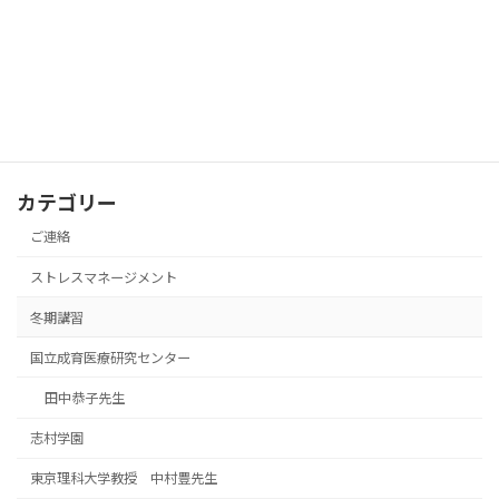
令和4年度 冬期講習会のご案内
冬期講習
2022年12月9日
カテゴリー
ご連絡
ストレスマネージメント
冬期講習
国立成育医療研究センター
田中恭子先生
志村学園
東京理科大学教授 中村豊先生