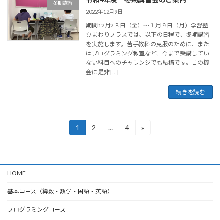
冬期講習
2022年12月9日
期間12月2３日（金）～１月９日（月）学習塾
ひまわりプラスでは、以下の日程で、冬期講習
を実施します。苦手教科の克服のために、また
はプログラミング教室など、今まで受講してい
ない科目へのチャレンジでも結構です。この機
会に是非 […]
続きを読む
投
1
2
…
4
»
固
固
固
定
定
定
稿
ペ
ペ
ペ
ー
ー
ー
の
ジ
ジ
ジ
HOME
ペ
ー
基本コース（算数・数学・国語・英語）
ジ
プログラミングコース