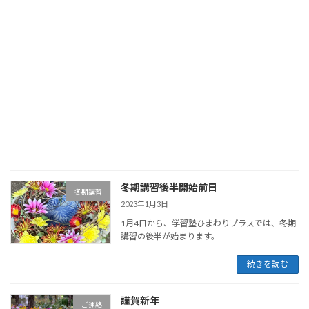
冬期講習後半開始
冬期講習
2023年1月4日
１月４日から、冬期講習の後半が再開されまし
た。新年のあいさつを交わしました。年末・年
始の楽しい出来事、楽しんだテレビ番組など一
杯聞かせてもらいました。この期間集中して勉
強しているので、学習も日々成長していること
が感じられ […]
続きを読む
冬期講習後半開始前日
冬期講習
2023年1月3日
1月4日から、学習塾ひまわりプラスでは、冬期
講習の後半が始まります。
続きを読む
謹賀新年
ご連絡