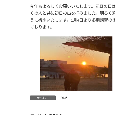
時
今年もよろしくお願いいたします。元旦の日
:
くの人と共に初日の出を拝みました。明るく
うに祈念いたします。1月4日より冬期講習の
ております。
ご連絡
カテゴリー