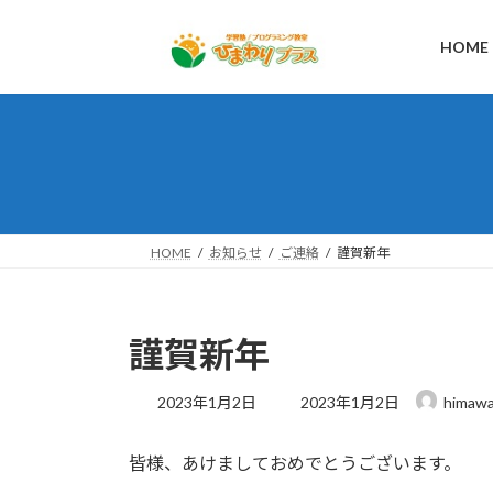
コ
ナ
ン
ビ
HOME
テ
ゲ
ン
ー
ツ
シ
へ
ョ
ス
ン
キ
に
ッ
移
プ
動
HOME
お知らせ
ご連絡
謹賀新年
謹賀新年
最
2023年1月2日
2023年1月2日
himawa
終
更
皆様、あけましておめでとうございます。
新
日