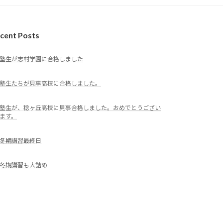
cent Posts
塾生が志村学園に合格しました
塾生たちが見事高校に合格しました。
塾生が、稔ヶ丘高校に見事合格しました。おめでとうござい
ます。
冬期講習最終日
冬期講習も大詰め